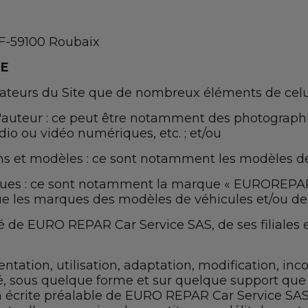
 F-59100 Roubaix
LE
ateurs du Site que de nombreux éléments de celui
t d'auteur : ce peut être notamment des photographi
o ou vidéo numériques, etc. ; et/ou
sins et modèles : ce sont notamment les modèles de 
arques : ce sont notamment la marque « EUROREPAR
 que les marques des modèles de véhicules et/ou de
té de EURO REPAR Car Service SAS, de ses filiales
tation, utilisation, adaptation, modification, inc
é, sous quelque forme et sur quelque support que ce
tion écrite préalable de EURO REPAR Car Service SA