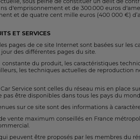
lectuelle, sous peine de constituer un délit de con
 ans d'emprisonnement et de 300.000 euros d'amen
ment et de quatre cent mille euros (400 000 €) d
ITS ET SERVICES
r les pages de ce site Internet sont basées sur les
our des différentes pages du site.
 constante du produit, les caractéristiques techni
lleurs, les techniques actuelles de reproduction 
 Service sont celles du réseau mis en place sur l
ne pas être disponibles dans tous les pays du mond
nues sur ce site sont des informations à caractère
rix de vente maximum conseillés en France métrop
commercial.
ux qui peuvent être proposés par les membres du 