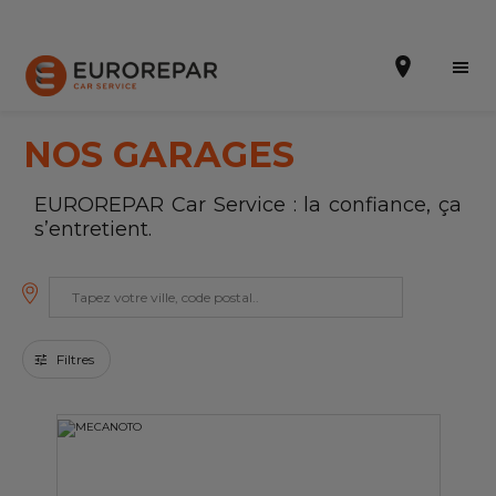
NOS GARAGES
EUROREPAR Car Service : la confiance, ça
Prendre un rendez-vous
s’entretient.
Notre enseigne
Nos promotions
Filtres
Notre actualité
Nos prestations
Notre gamme de pièces