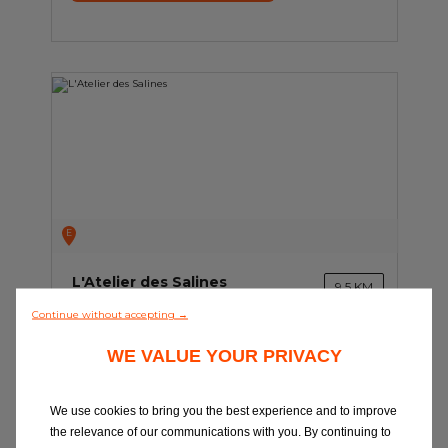
E
L'Atelier des Salines
9.5 KM
LES SALINES BELLEVEUE SUD
Continue without accepting →
LE GOSIER 97190
WE VALUE YOUR PRIVACY
Horaires d'ouverture:
We use cookies to bring you the best experience and to improve
the relevance of our communications with you. By continuing to