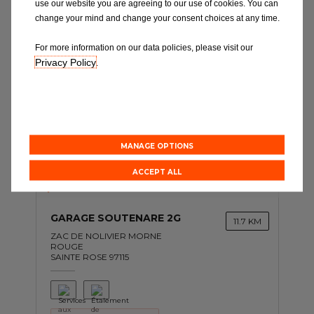
use our website you are agreeing to our use of cookies. You can
Prendre un rendez-vous
change your mind and change your consent choices at any time.
For more information on our data policies, please visit our
Privacy Policy
.
MANAGE OPTIONS
ACCEPT ALL
F
GARAGE SOUTENARE 2G
11.7 KM
ZAC DE NOLIVIER MORNE
ROUGE
SAINTE ROSE 97115