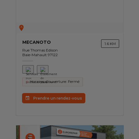
Contactez nous
Tous les garages
A
Intégrer le réseau
MECANOTO
1.6 KM
Rue Thomas Edison
Baie-Mahault 97122
Horaires d'ouverture: Fermé
Prendre un rendez-vous