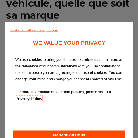
véhicule, quelle que soit
Contactez nous
sa marque
Tous les garages
Chez EUROREPAR Car Service, toutes les
Continue without accepting →
Intégrer le réseau
interventions sur votre véhicule sont possibles,
WE VALUE YOUR PRIVACY
avec un suivi personnalisé, des conseils et toujours
un rapport qualité/compétence/prix qui fait la
différence !
We use cookies to bring you the best experience and to improve
the relevance of our communications with you. By continuing to
En cas de panne, de casse ou après un accident,
use our website you are agreeing to our use of cookies. You can
tout au long du cycle de vie de votre véhicule,
change your mind and change your consent choices at any time.
Eurorepar Car Service vous propose son expertise
afin d’intervenir rapidement et efficacement.
For more information on our data policies, please visit our
Privacy Policy
.
Grâce à notre parfaite connaissance de votre
véhicule, quelle que soit sa marque, la plupart des
interventions mécaniques importantes peuvent
être réalisées dans notre réseau : boîte de vitesse,
embrayage, pompe à eau, refroidissement,
MANAGE OPTIONS