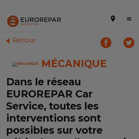
Retour
MÉCANIQUE
Prendre un rendez-vous
Notre enseigne
Dans le réseau
Nos promotions
EUROREPAR Car
Notre actualité
Service, toutes les
interventions sont
Nos prestations
possibles sur votre
Notre gamme de pièces